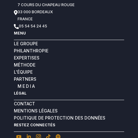
accompagnement, je dispose aujourd’hui d’un
7 COURS DU CHAPEAU ROUGE
plan stratégique clair et je me sens beaucoup
33 000 BORDEAUX

plus serein pour l’avenir de ma fille.
FRANCE
Je tiens également à souligner la qualité de
05 54 54 24 45

toute l’équipe INGEFII : disponible, réactive,
MENU
professionnelle et toujours à l’écoute. On sent
une véritable cohésion et un suivi collectif de
LE GROUPE
grande qualité. Je recommande vivement
PHILANTHROPIE
Jean-Philippe ainsi que l’ensemble de son
EXPERTISES
équipe
MÉTHODE
L'ÉQUIPE
PARTNERS
MEDIA
LÉGAL
CONTACT
MENTIONS LÉGALES
POLITIQUE DE PROTECTION DES DONNÉES
RESTEZ CONNECTÉS