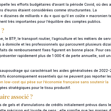
ppelle les efforts budgétaires d’avant la période Covid, où des 
ons d’euros étaient considérées comme structurantes. La
 « dizaines de milliards » du « quoi qu’il en coûte » macronien 
ent très importantes pour l’équilibre des comptes publics.
 ?
, le BTP, le transport routier, l’agriculture et les métiers de ser
es à domicile et les professionnels qui parcourent plusieurs diza
rfaits de remboursement fixes figurent en bonne place. Pour ces
présenter rapidement plus de 1 000 € de perte annuelle, soit u
le saupoudrage qui caractérisait les aides généralisées de 2022
ctifs économiquement essentiels qui ne peuvent pas reporter le
 low-cost qui pèse sur l’économie française sans soutenir la
ugées stratégiques pour le tissu productif.
aire associé ?
s de gels et d’annulations de crédits initialement prévus dans l
tte précision est lourde de sens : elle signifie que les marges 