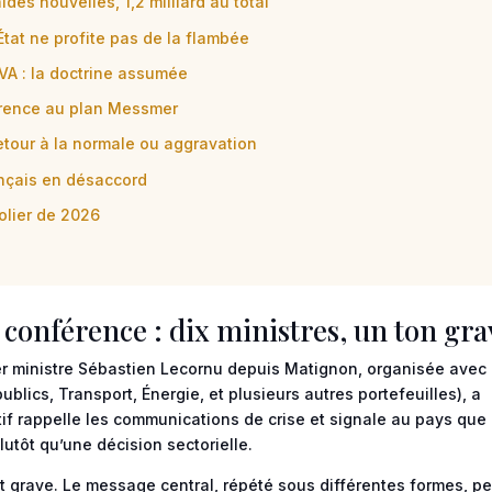
aides nouvelles, 1,2 milliard au total
tat ne profite pas de la flambée
TVA : la doctrine assumée
éférence au plan Messmer
retour à la normale ou aggravation
ançais en désaccord
olier de 2026
a conférence : dix ministres, un ton gra
r ministre Sébastien Lecornu depuis Matignon, organisée avec 
blics, Transport, Énergie, et plusieurs autres portefeuilles), a
tif rappelle les communications de crise et signale au pays que 
utôt qu’une décision sectorielle.
t grave. Le message central, répété sous différentes formes, pe