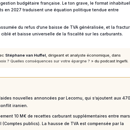
tion budgétaire française. Le ton grave, le format inhabituel
s en 2027 traduisent une équation politique tendue entre
e assumée du refus d’une baisse de TVA généralisée, et la fractu
 ciblé et baisse universelle de la fiscalité sur les carburants.
vec
Stéphane van Huffel
, dirigeant et analyste économique, dans
 choix ? Quelles conséquences sur votre épargne ? »
du podcast Ingefii.
’aides nouvelles annoncées par Lecornu, qui s’ajoutent aux 47
nflit iranien.
lement 10 M€ de recettes carburant supplémentaires entre mar
el (Comptes publics). La hausse de TVA est compensée par la