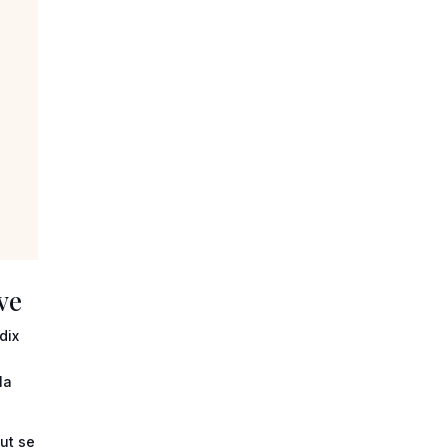
ve
dix
la
ut se