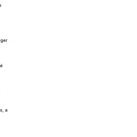
s
ager
té
u
s, a