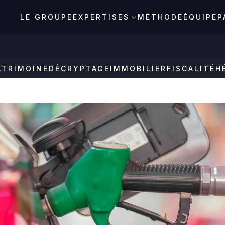
LE GROUPE
EXPERTISES
MÉTHODE
ÉQUIPE
P
3
ATRIMOINE
DÉCRYPTAGE
IMMOBILIER
FISCALITÉ
H