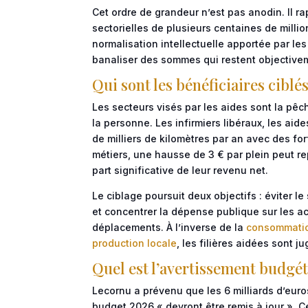
Cet ordre de grandeur n’est pas anodin. Il ra
sectorielles de plusieurs centaines de milli
normalisation intellectuelle apportée par les
banaliser des sommes qui restent objectivem
Qui sont les bénéficiaires ciblés
Les secteurs visés par les aides sont la pêche
la personne. Les infirmiers libéraux, les aid
de milliers de kilomètres par an avec des fo
métiers, une hausse de 3 € par plein peut re
part significative de leur revenu net.
Le ciblage poursuit deux objectifs : éviter 
et concentrer la dépense publique sur les a
déplacements. À l’inverse de la
consommation
production locale
, les filières aidées sont j
Quel est l’avertissement budgét
Lecornu a prévenu que les 6 milliards d’euro
budget 2026 « devront être remis à jour ». Ce