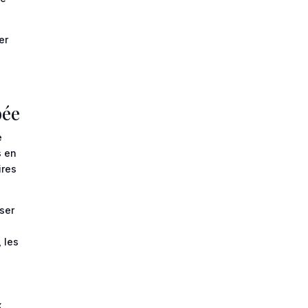
er
bée
e
s en
ires
ser
 les
x