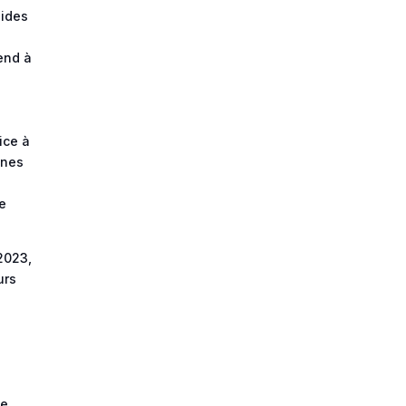
aides
tend à
vice à
ines
ne
-2023,
urs
e
de