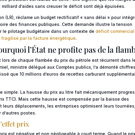
illiard d’aides sans creuser le déficit sont déjà épuisées.
n (LR), réclame un budget rectificatif « sans délai » pour intégr
ctoire des finances publiques. Cette demande illustre la tension
sur le pilotage budgétaire dans un contexte de
déficit commercial
 fragilisé par la facture énergétique
.
urquoi l’État ne profite pas de la flam
at lors de chaque flambée du prix du pétrole est récurrent dans l
miel, ministre délégué aux Comptes publics, l’a démonté chiffre
caissé que 10 millions d’euros de recettes carburant supplémenta
 simple. La hausse du prix au litre fait mécaniquement progres
 prix TTC). Mais cette hausse est compensée par la baisse des
leurs déplacements, les entreprises optimisent leurs tournées,
 d’autres postes.
’effet prix
prix est négative et non négligeable à court terme. Quand le pri