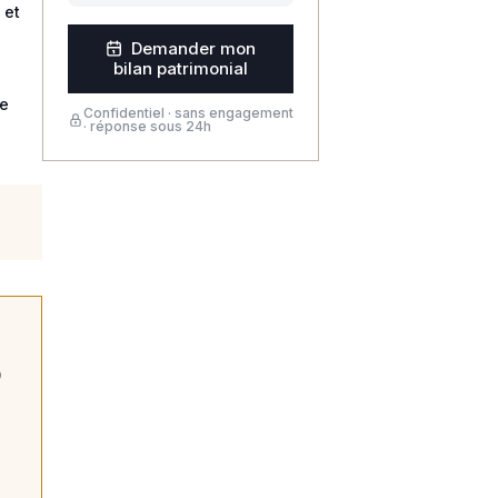
 et
Demander mon
bilan patrimonial
re
Confidentiel · sans engagement
· réponse sous 24h
0
s