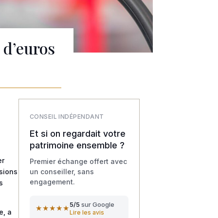
 d’euros
CONSEIL INDÉPENDANT
Et si on regardait votre
patrimoine ensemble ?
er
Premier échange offert avec
un conseiller, sans
nsions
engagement.
s
5/5
sur Google
★★★★★
e, a
Lire les avis