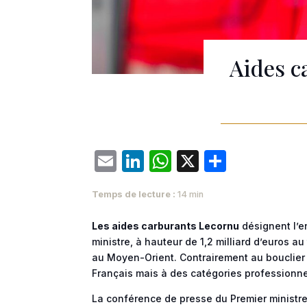
Aides c
Email
LinkedIn
WhatsApp
X
Partage
Temps de lecture :
14 min
Les aides carburants Lecornu
désignent l’e
ministre, à hauteur de 1,2 milliard d’euros a
au Moyen-Orient. Contrairement au bouclier 
Français mais à des catégories professionne
La conférence de presse du Premier ministre