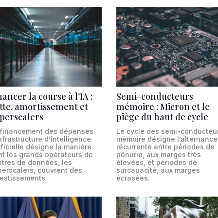
nancer la course à l’IA :
Semi-conducteurs
tte, amortissement et
mémoire : Micron et le
perscalers
piège du haut de cycle
 financement des dépenses
Le cycle des semi-conducteu
nfrastructure d’intelligence
mémoire désigne l’alternance
ificielle désigne la manière
récurrente entre périodes de
nt les grands opérateurs de
pénurie, aux marges très
ntres de données, les
élevées, et périodes de
perscalers, couvrent des
surcapacité, aux marges
vestissements.
écrasées.