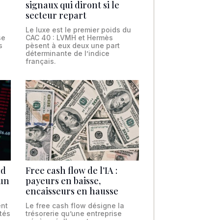
signaux qui diront si le
secteur repart
Le luxe est le premier poids du
se
CAC 40 : LVMH et Hermès
s
pèsent à eux deux une part
déterminante de l’indice
français.
nd
Free cash flow de l’IA :
 un
payeurs en baisse,
encaisseurs en hausse
ent
Le free cash flow désigne la
otés
trésorerie qu’une entreprise