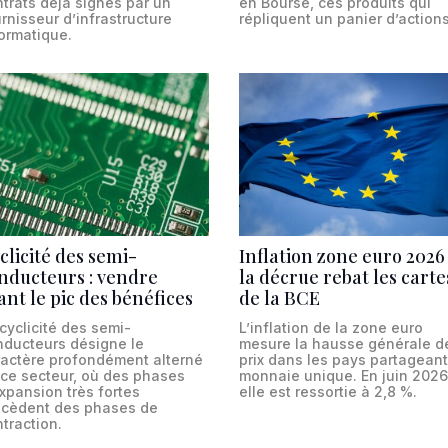
trats déjà signés par un
en Bourse, ces produits qui
rnisseur d’infrastructure
répliquent un panier d’actions
ormatique.
clicité des semi-
Inflation zone euro 2026 
nducteurs : vendre
la décrue rebat les carte
ant le pic des bénéfices
de la BCE
cyclicité des semi-
L’inflation de la zone euro
nducteurs désigne le
mesure la hausse générale d
ractère profondément alterné
prix dans les pays partageant
 ce secteur, où des phases
monnaie unique. En juin 2026
xpansion très fortes
elle est ressortie à 2,8 %.
écèdent des phases de
traction.