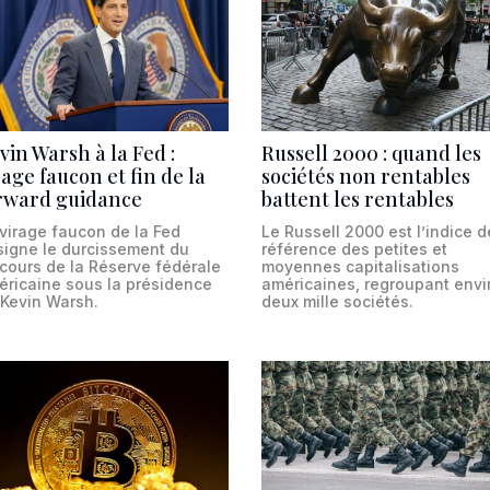
vin Warsh à la Fed :
Russell 2000 : quand les
rage faucon et fin de la
sociétés non rentables
rward guidance
battent les rentables
virage faucon de la Fed
Le Russell 2000 est l’indice d
signe le durcissement du
référence des petites et
cours de la Réserve fédérale
moyennes capitalisations
éricaine sous la présidence
américaines, regroupant envi
 Kevin Warsh.
deux mille sociétés.