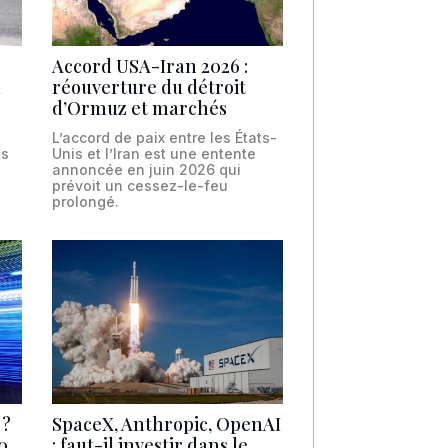
Accord USA-Iran 2026 :
a
réouverture du détroit
d’Ormuz et marchés
L’accord de paix entre les États-
es
Unis et l’Iran est une entente
annoncée en juin 2026 qui
prévoit un cessez-le-feu
prolongé.
 ?
SpaceX, Anthropic, OpenAI
0
: faut-il investir dans le