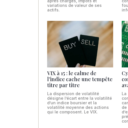
après charges, impôts et
con
variations de valeur de ses
fou
actifs.
inf
VIX à 15 : le calme de
Cy
l’indice cache une tempête
co
titre par titre
av
La dispersion de volatilité
La 
désigne l’écart entre la volatilité
co
d’un indice boursier et la
ca
volatilité moyenne des actions
de
qui le composent. Le VIX.
d’e
pr
con