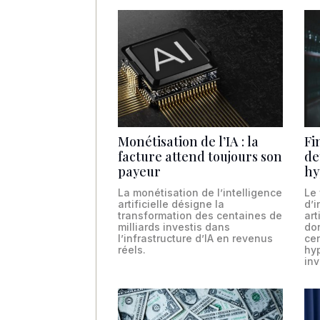
Monétisation de l’IA : la
Fi
facture attend toujours son
de
payeur
hy
La monétisation de l’intelligence
Le
artificielle désigne la
d’i
transformation des centaines de
art
milliards investis dans
do
l’infrastructure d’IA en revenus
ce
réels.
hy
in