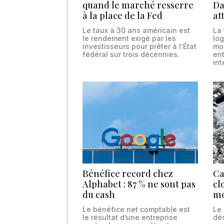
quand le marché resserre
Da
à la place de la Fed
at
Le taux à 30 ans américain est
La 
le rendement exigé par les
log
investisseurs pour prêter à l’État
mo
fédéral sur trois décennies.
ent
int
Bénéfice record chez
Ca
Alphabet : 87 % ne sont pas
cl
du cash
mo
Le bénéfice net comptable est
Le
le résultat d’une entreprise
dés