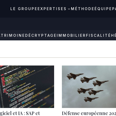
LE GROUPE
EXPERTISES
MÉTHODE
ÉQUIPE
P
3
ATRIMOINE
DÉCRYPTAGE
IMMOBILIER
FISCALITÉ
H
giciel et IA : SAP et
Défense européenne 202