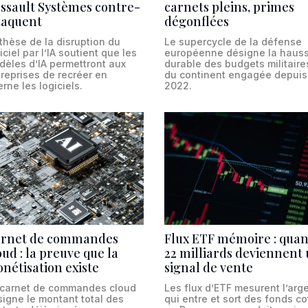
ssault Systèmes contre-
carnets pleins, primes
taquent
dégonflées
thèse de la disruption du
Le supercycle de la défense
iciel par l’IA soutient que les
européenne désigne la haus
dèles d’IA permettront aux
durable des budgets militaire
reprises de recréer en
du continent engagée depuis
erne les logiciels.
2022.
rnet de commandes
Flux ETF mémoire : qua
oud : la preuve que la
22 milliards deviennent
nétisation existe
signal de vente
 carnet de commandes cloud
Les flux d’ETF mesurent l’arg
igne le montant total des
qui entre et sort des fonds c