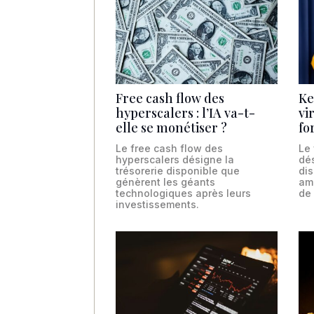
Free cash flow des
Ke
hyperscalers : l’IA va-t-
vi
elle se monétiser ?
fo
Le free cash flow des
Le 
hyperscalers désigne la
dé
trésorerie disponible que
dis
génèrent les géants
am
technologiques après leurs
de
investissements.