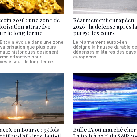
tcoin 2026 : une zone de
Réarmement européen
lorisation attractive
2026 : la défense après l
ur le long terme
purge des cours
 Bitcoin évolue dans une zone
Le réarmement européen
valorisation que plusieurs
désigne la hausse durable d
gnaux historiques désignent
dépenses militaires des pays
mme attractive pour
européens.
nvestisseur de long terme.
aceX en Bourse : 95 fois
Bulle IA ou marché cher
 chiffre d’affaires, faut-il
La tech à 37 % du S&P 50