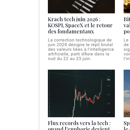
Krach tech juin 2026 :
Bi
KOSPI, SpaceX et le retour
va
des fondamentaux
po
La correction technologique de
Le
juin 2026 désigne le repli brutal
de 
des valeurs liées à l’intelligence
si
artificielle, parti d’Asie dans la
co
nuit du 22 au 23 juin.
l’i
Flux records vers la tech :
Sp
quand l’euphorie devient
le