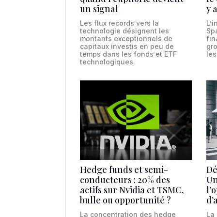
un signal
y 
Les flux records vers la
L’i
technologie désignent les
Spa
montants exceptionnels de
fin
capitaux investis en peu de
gro
temps dans les fonds et ETF
les
technologiques.
Hedge funds et semi-
Dé
conducteurs : 20% des
Un
actifs sur Nvidia et TSMC,
l’
bulle ou opportunité ?
d’
La concentration des hedge
La