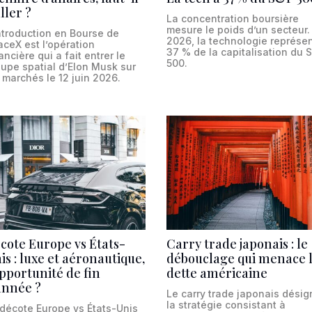
aller ?
La concentration boursière
mesure le poids d’un secteur.
ntroduction en Bourse de
2026, la technologie représe
ceX est l’opération
37 % de la capitalisation du 
ancière qui a fait entrer le
500.
upe spatial d’Elon Musk sur
 marchés le 12 juin 2026.
cote Europe vs États-
Carry trade japonais : le
is : luxe et aéronautique,
débouclage qui menace 
opportunité de fin
dette américaine
année ?
Le carry trade japonais désig
la stratégie consistant à
 décote Europe vs États-Unis