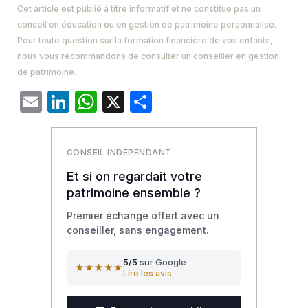
Cet article est publié à titre informatif et ne constitue pas un
conseil en éducation ou en gestion de patrimoine personnalisé.
Pour toute question sur la formation financière de vos enfants,
nous vous recommandons de consulter un conseiller en gestion
de patrimoine.
Email
LinkedIn
WhatsApp
X
Partager
CONSEIL INDÉPENDANT
Et si on regardait votre
patrimoine ensemble ?
Premier échange offert avec un
conseiller, sans engagement.
5/5
sur Google
★★★★★
Lire les avis