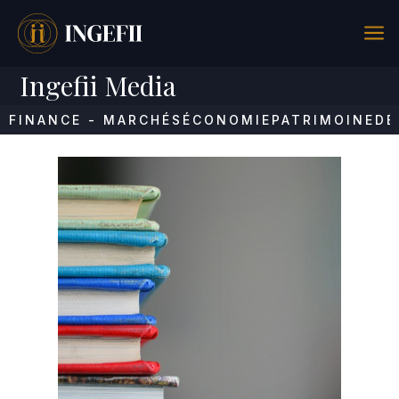
a
Ingefii Media
FINANCE - MARCHÉS
ÉCONOMIE
PATRIMOINE
DÉ