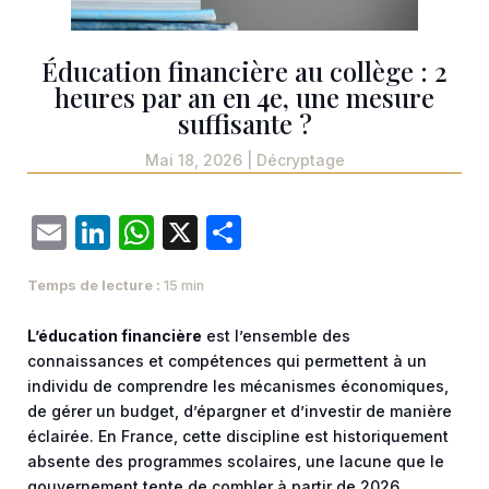
Éducation financière au collège : 2
heures par an en 4e, une mesure
suffisante ?
Mai 18, 2026
|
Décryptage
Email
LinkedIn
WhatsApp
X
Partager
Temps de lecture :
15 min
L’éducation financière
est l’ensemble des
connaissances et compétences qui permettent à un
individu de comprendre les mécanismes économiques,
de gérer un budget, d’épargner et d’investir de manière
éclairée. En France, cette discipline est historiquement
absente des programmes scolaires, une lacune que le
gouvernement tente de combler à partir de 2026.