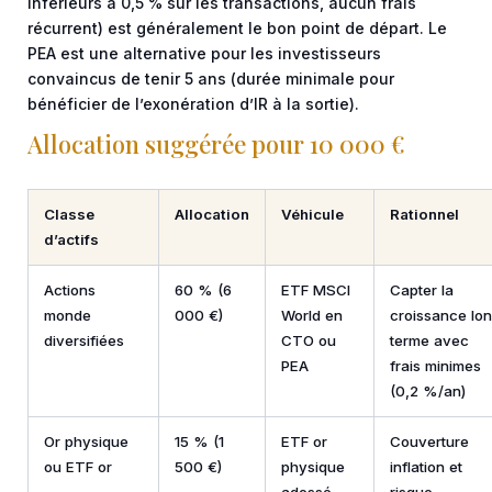
inférieurs à 0,5 % sur les transactions, aucun frais
récurrent) est généralement le bon point de départ. Le
PEA est une alternative pour les investisseurs
convaincus de tenir 5 ans (durée minimale pour
bénéficier de l’exonération d’IR à la sortie).
Allocation suggérée pour 10 000 €
Classe
Allocation
Véhicule
Rationnel
d’actifs
Actions
60 % (6
ETF MSCI
Capter la
monde
000 €)
World en
croissance lo
diversifiées
CTO ou
terme avec
PEA
frais minimes
(0,2 %/an)
Or physique
15 % (1
ETF or
Couverture
ou ETF or
500 €)
physique
inflation et
adossé
risque