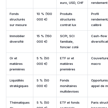
euro, USD, CHF
rendement
Fonds
10 % (100
Produits
Profil
structurés
000 €)
structurés
rendement/
sur mesure
contrat lux
calibré
Immobilier
15 % (150
SCPI, SCI
Cash-flow 
diversifié
000 €)
familiale,
diversifica
foncier coté
Or et
5 % (50
ETF or et
Couvertur
matières
000 €)
matières
macro
premières
premières
Liquidités
5 % (50
Fonds
Opportunis
stratégiques
000 €)
monétaires
appel de 
multidevises
Thématiques
5 % (50
ETF et fonds
Paris struc
de
000 €)
sectoriels
long terme