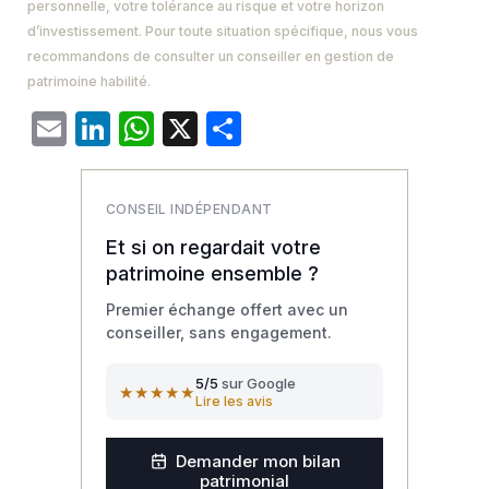
personnelle, votre tolérance au risque et votre horizon
d’investissement. Pour toute situation spécifique, nous vous
recommandons de consulter un conseiller en gestion de
patrimoine habilité.
Email
LinkedIn
WhatsApp
X
Partager
CONSEIL INDÉPENDANT
Et si on regardait votre
patrimoine ensemble ?
Premier échange offert avec un
conseiller, sans engagement.
5/5
sur Google
★★★★★
Lire les avis
Demander mon bilan
patrimonial