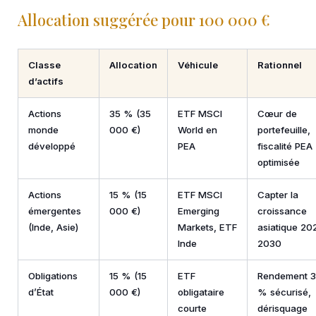
Allocation suggérée pour 100 000 €
Classe
Allocation
Véhicule
Rationnel
d’actifs
Actions
35 % (35
ETF MSCI
Cœur de
monde
000 €)
World en
portefeuille,
développé
PEA
fiscalité PEA
optimisée
Actions
15 % (15
ETF MSCI
Capter la
émergentes
000 €)
Emerging
croissance
(Inde, Asie)
Markets, ETF
asiatique 20
Inde
2030
Obligations
15 % (15
ETF
Rendement 3
d’État
000 €)
obligataire
% sécurisé,
courte
dérisquage