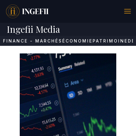
a
Ingefii Media
FINANCE - MARCHÉS
ÉCONOMIE
PATRIMOINE
DÉ