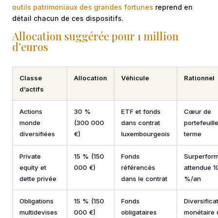
outils patrimoniaux des grandes fortunes
reprend en
détail chacun de ces dispositifs.
Allocation suggérée pour 1 million
d’euros
Classe
Allocation
Véhicule
Rationnel
d’actifs
Actions
30 %
ETF et fonds
Cœur de
monde
(300 000
dans contrat
portefeuill
diversifiées
€)
luxembourgeois
terme
Private
15 % (150
Fonds
Surperfor
equity et
000 €)
référencés
attendue 1
dette privée
dans le contrat
%/an
Obligations
15 % (150
Fonds
Diversifica
multidevises
000 €)
obligataires
monétaire 