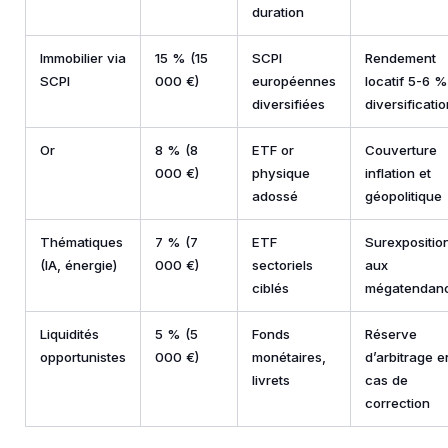
duration
Immobilier via
15 % (15
SCPI
Rendement
SCPI
000 €)
européennes
locatif 5-6 %
diversifiées
diversificati
Or
8 % (8
ETF or
Couverture
000 €)
physique
inflation et
adossé
géopolitique
Thématiques
7 % (7
ETF
Surexpositio
(IA, énergie)
000 €)
sectoriels
aux
ciblés
mégatendan
Liquidités
5 % (5
Fonds
Réserve
opportunistes
000 €)
monétaires,
d’arbitrage e
livrets
cas de
correction