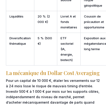
géopolitique
Liquidités
20 % (2
Livret A et
Coussin de
000 €)
fonds
précaution et
monétaires
opportunisme
Diversification
5 % (500
ETF
Exposition aux
thématique
€)
sectoriel
mégatendanc
(IA,
long terme
énergie,
biotech)
La mécanique du Dollar Cost Averaging
Pour un capital de 10 000 €, étaler les versements sur 12
à 24 mois lisse le risque de mauvais timing d’entrée.
Investir 500 € à 1 000 € par mois sur les supports cibles,
indépendamment du niveau de marché, permet
d’acheter mécaniquement davantage de parts quand